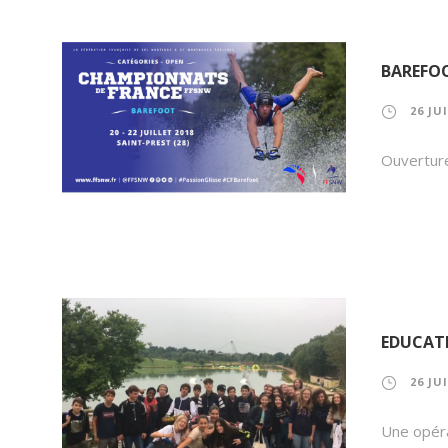
BAREFOO
26 JU
Ouverture
EDUCATI
26 JU
Une opéra