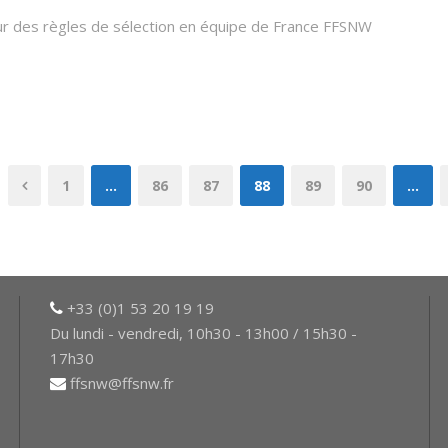
ur des règles de sélection en équipe de France FFSNW
1
…
86
87
88
89
90
…
+33 (0)1 53 20 19 19
Du lundi - vendredi, 10h30 - 13h00 / 15h30 -
17h30
ffsnw@ffsnw.fr