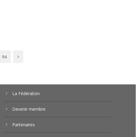
94
La Fédération
Devenir membre
Partenaires