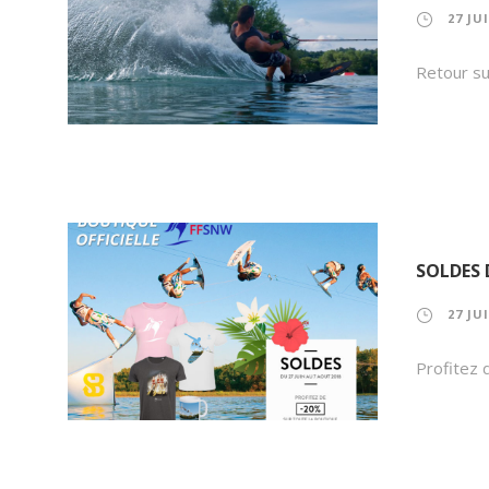
27 JU
Retour su
SOLDES 
27 JU
Profitez 