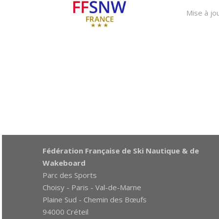
Mise à jo
Fédération Française de Ski Nautique & de
Wakeboard
Parc des Sports
Choisy - Paris - Val-de-Marne
Plaine Sud - Chemin des Bœufs
94000 Créteil