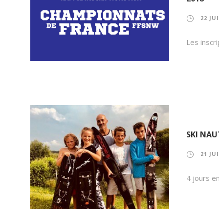
22 JU
Les inscr
SKI NAU
21 JU
4 jours e