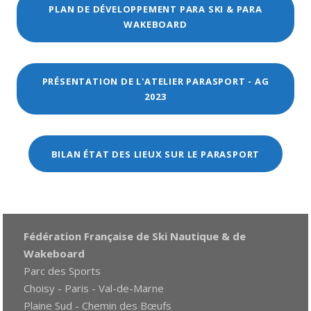
PLAN DE DÉVELOPPEMENT PARA SKI & PARA
WAKEBOARD
PRÉSENTATION DE L'ATELIER PARASPORT - AG
2023
BILAN ÉTAT DES LIEUX SUR LE PARASPORT
Fédération Française de Ski Nautique & de
Wakeboard
Parc des Sports
Choisy - Paris - Val-de-Marne
Plaine Sud - Chemin des Bœufs