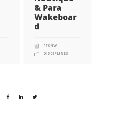
& Para
Wakeboar
d
FFSNW
DISCIPLINES