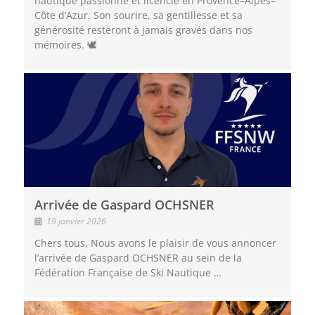
nautique passionné et licencié en Provence–Alpes–
Côte d’Azur. Son sourire, sa gentillesse et sa
générosité resteront à jamais gravés dans nos
mémoires. 🕊️
Arrivée de Gaspard OCHSNER
19 janvier 2026
Chers tous, Nous avons le plaisir de vous annoncer
l’arrivée de Gaspard OCHSNER au sein de la
Fédération Française de Ski Nautique …