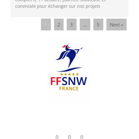
conviviale pour échanger sur nos projets
1
2
3
…
5
Next »