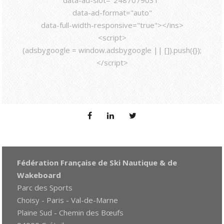
data-ad-slot="2487079031"
data-ad-format="auto"
data-full-width-responsive="true"></ins>
<script>
(adsbygoogle = window.adsbygoogle || []).push({});
</script>
Fédération Française de Ski Nautique & de
Wakeboard
Parc des Sports
Choisy - Paris - Val-de-Marne
Plaine Sud - Chemin des Bœufs