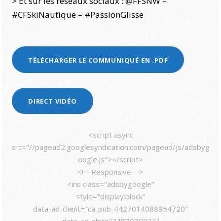
> Et sur les réseaux sociaux : @FFSNW –
#CFSkiNautique – #PassionGlisse
TÉLÉCHARGER LE COMMUNIQUÉ EN .PDF
DIRECT VIDÉO
<script async
src="//pagead2.googlesyndication.com/pagead/js/adsbyg
oogle.js"></script>
<!-- Responsive -->
<ins class="adsbygoogle"
style="display:block"
data-ad-client="ca-pub-4427014088954720"