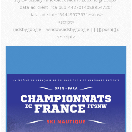
data-ad-client="ca-pub-4427014088954720"
data-ad-slot="5444997753"></ins>
<script>
(adsbygoogle = window.adsbygoogle || []).push({});
</script>