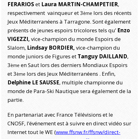
FERARIOS
et
Laura MARTIN-CHAMPETIER
,
respectivement vainqueur et 3
lors des récents
ème
Jeux Méditerranéens à Tarragone. Sont également
présents de jeunes espoirs tricolores tels qu’
Enzo
VIGEZZI,
vice-champion du monde Espoirs de
Slalom,
Lindsay BORDIER,
vice-champion du
monde juniors de Figures et
Tanguy DAILLAND
,
3
en Saut lors des derniers Mondiaux Espoirs
ème
et 3
lors des Jeux Méditerranéens . Enfin,
ème
Delphine LE SAUSSE
, multiple championne du
monde de Para-Ski Nautique sera également de la
partie.
En partenariat avec France Télévisions et le
CNOSF, l’événement est à suivre en direct vidéo sur
Internet tout le WE
(
www.ffsnw.fr/ffsnw/direct-