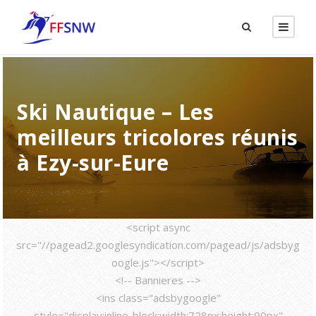
Ski Nautique – Les
meilleurs tricolores réunis
à Ezy-sur-Eure
<script async
src="//pagead2.googlesyndication.com/pagead/js/adsbyg
oogle.js"></script>
<!-- Bannieres -->
<ins class="adsbygoogle"
style="display:inline-block;width:728px;height:90px"