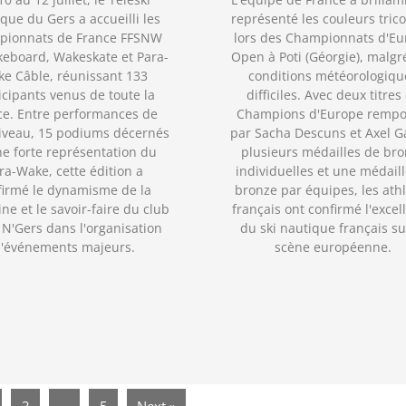
que du Gers a accueilli les
représenté les couleurs trico
pionnats de France FFSNW
lors des Championnats d'Eu
eboard, Wakeskate et Para-
Open à Poti (Géorgie), malgr
e Câble, réunissant 133
conditions météorologiqu
icipants venus de toute la
difficiles. Avec deux titres
ce. Entre performances de
Champions d'Europe rempo
iveau, 15 podiums décernés
par Sacha Descuns et Axel Ga
ne forte représentation du
plusieurs médailles de br
ra-Wake, cette édition a
individuelles et une médail
firmé le dynamisme de la
bronze par équipes, les ath
ine et le savoir-faire du club
français ont confirmé l'excel
N'Gers dans l'organisation
du ski nautique français su
'événements majeurs.
scène européenne.
3
…
5
Next »