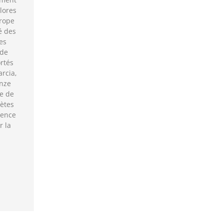
lores
rope
é des
es
 de
rtés
rcia,
onze
le de
lètes
lence
r la