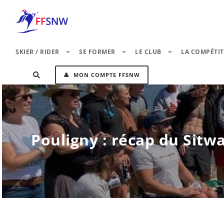
SKIER / RIDER
SE FORMER
LE CLUB
LA COMPÉTI
👤 MON COMPTE FFSNW
Pouligny : récap du Sitw