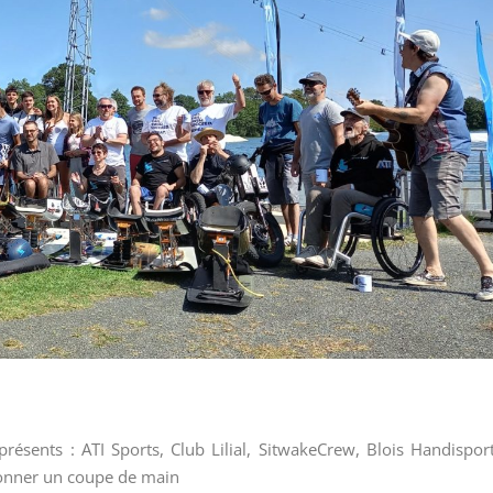
résents : ATI Sports, Club Lilial, SitwakeCrew, Blois Handispor
 donner un coupe de main