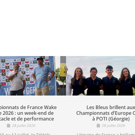
ionnats de France Wake
Les Bleus brillent au
e 2026 : un week-end de
Championnats d’Europe 
tacle et de performance
à POTI (Géorgie)
28 juillet 2026
28 juillet 2026
0 au 12 juillet, le Téléski
L'équipe de France a brilla