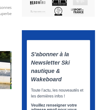
rsonnes
superbe