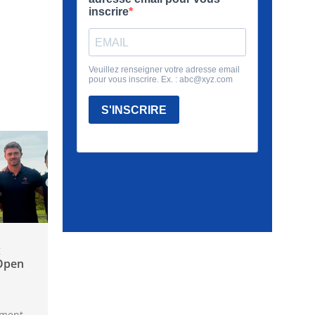
x
Open
mment