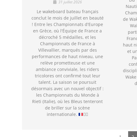
31 juillet 2026
Nauti
Le wakeboard bateau français
Cham
conclut le mois de juillet en beauté
de Wak
! Entre les Championnats d'Europe
Wak
en Grèce, où l'Équipe de France a
part
décroché 5 médailles, et les
Fran
Championnats de France à
haut n
Villevallier, marqués par des
et u
performances de haut niveau, une
Pa
relève prometteuse et une
con
ambiance conviviale, les riders
discipl
tricolores ont confirmé tout leur
Wake 
talent. La saison se poursuit
d
désormais avec un nouvel objectif :
les Championnats du Monde à
Rieti (Italie), où les Bleus tenteront
de briller sur la scène
internationale.
🏄‍♂️
1
2