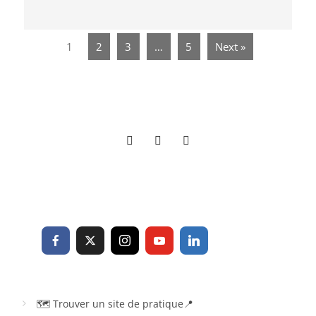
1
2
3
…
5
Next »
🗺 Trouver un site de pratique📍