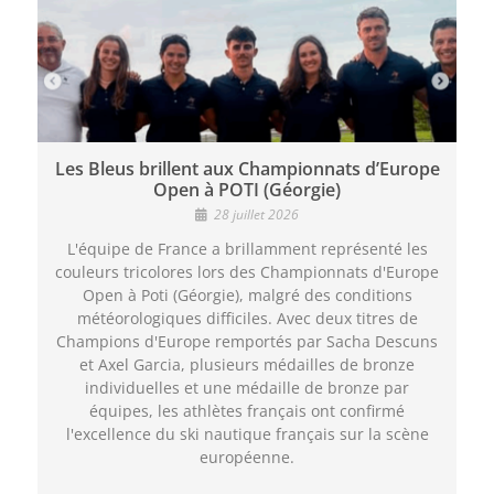
Les Bleus brillent aux Championnats d’Europe
Open à POTI (Géorgie)
28 juillet 2026
L'équipe de France a brillamment représenté les
couleurs tricolores lors des Championnats d'Europe
Open à Poti (Géorgie), malgré des conditions
météorologiques difficiles. Avec deux titres de
Champions d'Europe remportés par Sacha Descuns
et Axel Garcia, plusieurs médailles de bronze
individuelles et une médaille de bronze par
équipes, les athlètes français ont confirmé
l'excellence du ski nautique français sur la scène
européenne.