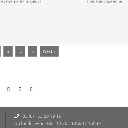
'événements majeurs.
scène européenne.
3
…
5
Next »
+33 (0)1 53 20 19 19
Du lundi - vendredi, 10h30 - 13h00 / 15h30 -