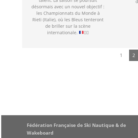
talent. La saison se poursuit
d
désormais avec un nouvel objectif :
les Championnats du Monde à
Rieti (Italie), où les Bleus tenteront
de briller sur la scène
internationale.
🏄‍♂️
1
2
Fédération Française de Ski Nautique & de
Wakeboard