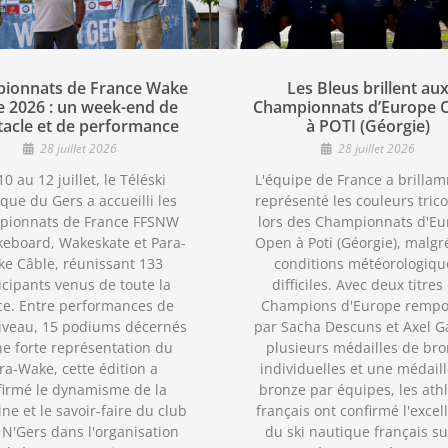
ionnats de France Wake
Les Bleus brillent au
e 2026 : un week-end de
Championnats d’Europe 
tacle et de performance
à POTI (Géorgie)
28 juillet 2026
28 juillet 2026
0 au 12 juillet, le Téléski
L'équipe de France a brilla
que du Gers a accueilli les
représenté les couleurs trico
pionnats de France FFSNW
lors des Championnats d'Eu
eboard, Wakeskate et Para-
Open à Poti (Géorgie), malgr
e Câble, réunissant 133
conditions météorologiqu
icipants venus de toute la
difficiles. Avec deux titres
ce. Entre performances de
Champions d'Europe rempo
iveau, 15 podiums décernés
par Sacha Descuns et Axel Ga
ne forte représentation du
plusieurs médailles de br
ra-Wake, cette édition a
individuelles et une médail
firmé le dynamisme de la
bronze par équipes, les ath
ine et le savoir-faire du club
français ont confirmé l'excel
N'Gers dans l'organisation
du ski nautique français su