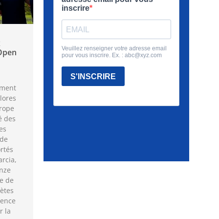
x
Open
mment
lores
rope
é des
es
 de
rtés
rcia,
onze
le de
lètes
lence
r la