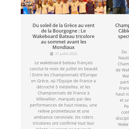
Du soleil de la Grèce au vent
Champ
de la Bourgogne : Le
Câbl
Wakeboard Bateau tricolore
spec
au sommet avant les
Mondiaux
Du 1
31 juillet 2026
Nauti
Le wakeboard bateau français
Cham
conclut le mois de juillet en beauté
de Wak
! Entre les Championnats d'Europe
Wak
en Grèce, où l'Équipe de France a
part
décroché 5 médailles, et les
Fran
Championnats de France à
haut n
Villevallier, marqués par des
et u
performances de haut niveau, une
Pa
relève prometteuse et une
con
ambiance conviviale, les riders
discipl
tricolores ont confirmé tout leur
Wake 