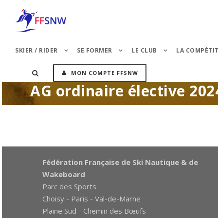
SKIER / RIDER
SE FORMER
LE CLUB
LA COMPÉTI
👤 MON COMPTE FFSNW
AG ordinaire élective 202
Fédération Française de Ski Nautique & de
Wakeboard
Parc des Sports
Choisy - Paris - Val-de-Marne
Plaine Sud - Chemin des Bœufs