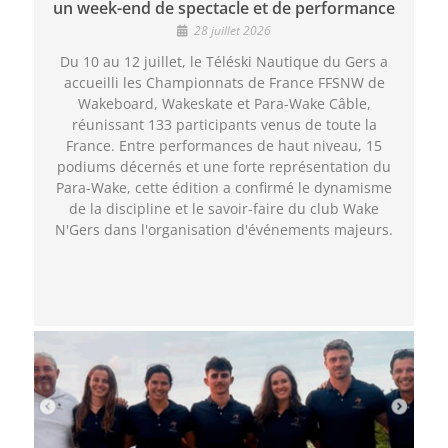
un week-end de spectacle et de performance
28 juillet 2026
Du 10 au 12 juillet, le Téléski Nautique du Gers a
accueilli les Championnats de France FFSNW de
Wakeboard, Wakeskate et Para-Wake Câble,
réunissant 133 participants venus de toute la
France. Entre performances de haut niveau, 15
podiums décernés et une forte représentation du
Para-Wake, cette édition a confirmé le dynamisme
de la discipline et le savoir-faire du club Wake
N'Gers dans l'organisation d'événements majeurs.