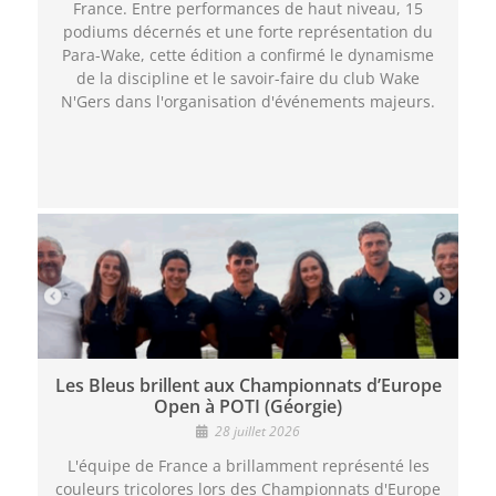
France. Entre performances de haut niveau, 15
podiums décernés et une forte représentation du
Para-Wake, cette édition a confirmé le dynamisme
de la discipline et le savoir-faire du club Wake
N'Gers dans l'organisation d'événements majeurs.
Les Bleus brillent aux Championnats d’Europe
Open à POTI (Géorgie)
28 juillet 2026
L'équipe de France a brillamment représenté les
couleurs tricolores lors des Championnats d'Europe