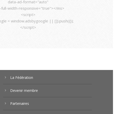
data-ad-format="auto"
-full-width-responsive="true"></ins>
<script>
gle = window.adsbygoogle || []).push({});
</script>
La Fédération
Devenir membre
Partenaires