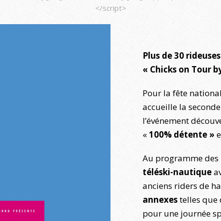
</script>
Plus de 30 rideuses
« Chicks on Tour 
Pour la fête nationa
accueille la second
l’événement découv
«
100% détente »
e
Au programme des p
téléski-nautique
av
anciens riders de h
annexes
telles que
pour une journée spo