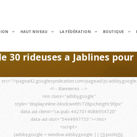
TION
HAUT NIVEAU
LA FÉDÉRATION
BOUTIQUE
 30 rideuses a Jablines pour 
c src="//pagead2.googlesyndication.com/pagead/js/adsbygoogle.
<!-- Bannieres -->
<ins class="adsbygoogle"
style="display:inline-block;width:728px;height:90px"
data-ad-client="ca-pub-4427014088954720"
data-ad-slot="5444997753"></ins>
<script>
(adsbygoogle = window.adsbygoogle || []).push({});