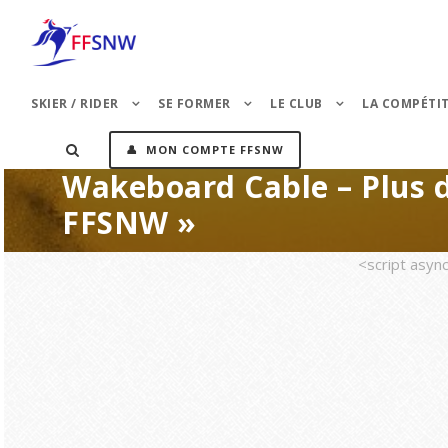
SKIER / RIDER
SE FORMER
LE CLUB
LA COMPÉTI
👤 MON COMPTE FFSNW
Wakeboard Cable – Plus de
FFSNW »
<script asyn