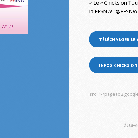
> Le « Chicks on Tou
la FFSNW : @FFSNW 
TÉLÉCHARGER LE
INFOS CHICKS ON
src="//pagead2.google
data-