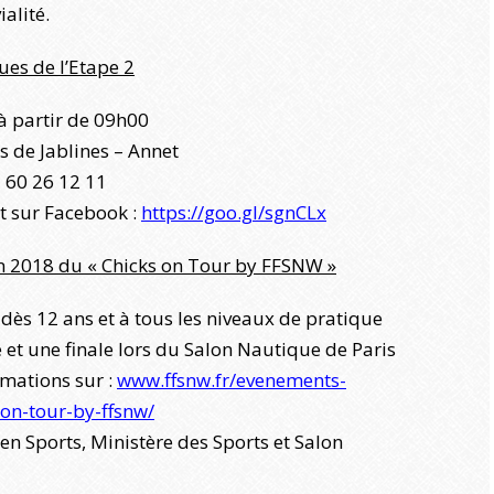
ialité.
ues de l’Etape 2
à partir de 09h00
rs de Jablines – Annet
1 60 26 12 11
t sur Facebook :
https://goo.gl/sgnCLx
on 2018 du « Chicks on Tour by FFSNW »
dès 12 ans et à tous les niveaux de pratique
 et une finale lors du Salon Nautique de Paris
rmations sur :
www.ffsnw.fr/evenements-
on-tour-by-ffsnw/
en Sports, Ministère des Sports et Salon