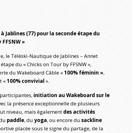
 à Jablines (77) pour la seconde étape du
by FFSNW »
le, le Téléski-Nautique de Jablines – Annet
e étape du « Chicks on Tour by FFSNW »,
erte du Wakeboard Câble «
100% féminin »
,
t «
100% convivial
».
articipantes,
initiation au
Wakeboard sur le
ec la présence exceptionnelle de plusieurs
aut niveau, mais également
des activités
 du
paddle
, du
yoga
, ou encore du
sackline
rtive placée sous le signe du partage, de la