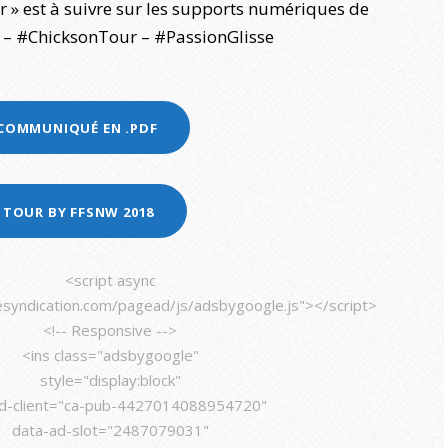
r » est à suivre sur les supports numériques de
– #ChicksonTour – #PassionGlisse
 COMMUNIQUÉ EN .PDF
 TOUR BY FFSNW 2018
<script async
syndication.com/pagead/js/adsbygoogle.js"></script>
<!-- Responsive -->
<ins class="adsbygoogle"
style="display:block"
ad-client="ca-pub-4427014088954720"
data-ad-slot="2487079031"