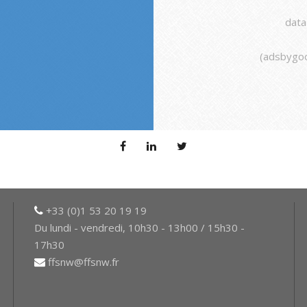
data
(adsbygoo
+33 (0)1 53 20 19 19
Du lundi - vendredi, 10h30 - 13h00 / 15h30 -
17h30
ffsnw@ffsnw.fr