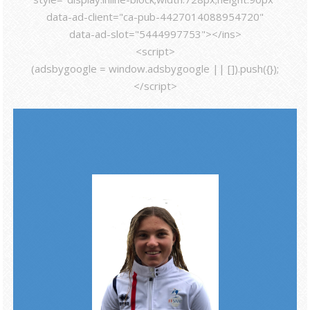
data-ad-client="ca-pub-4427014088954720"
data-ad-slot="5444997753"></ins>
<script>
(adsbygoogle = window.adsbygoogle || []).push({});
</script>