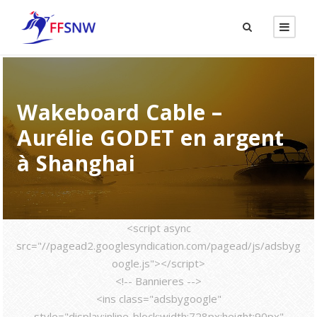
Wakeboard Cable –
Aurélie GODET en argent
à Shanghai
<script async
src="//pagead2.googlesyndication.com/pagead/js/adsbyg
oogle.js"></script>
<!-- Bannieres -->
<ins class="adsbygoogle"
style="display:inline-block;width:728px;height:90px"