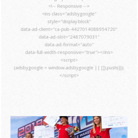
<!-- Responsive -->
<ins class="adsbygoogle"
style="display:block"
data-ad-client="ca-pub-4427014088954720"
data-ad-slot="2487079031"
data-ad-format="auto"
data-full-width-responsive="true"></ins>
<script>
(adsbygoogle = window.adsbygoogle || []).push({});
</script>