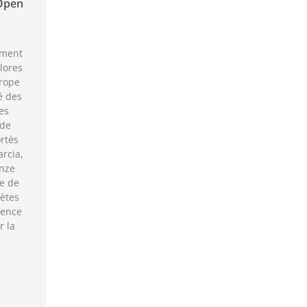
Open
mment
lores
rope
é des
es
 de
rtés
rcia,
onze
le de
lètes
lence
r la