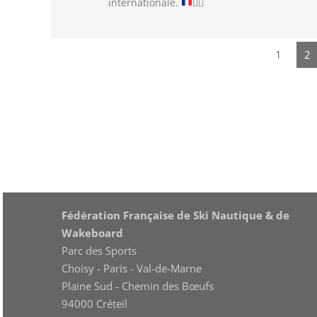
internationale.
🏄‍♂️
1
2
Fédération Française de Ski Nautique & de
Wakeboard
Parc des Sports
Choisy - Paris - Val-de-Marne
Plaine Sud - Chemin des Bœufs
94000 Créteil