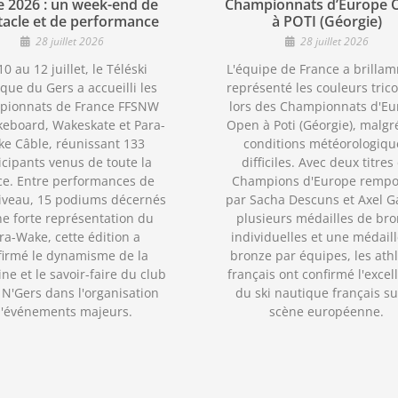
e 2026 : un week-end de
Championnats d’Europe 
tacle et de performance
à POTI (Géorgie)
28 juillet 2026
28 juillet 2026
0 au 12 juillet, le Téléski
L'équipe de France a brilla
que du Gers a accueilli les
représenté les couleurs trico
pionnats de France FFSNW
lors des Championnats d'Eu
eboard, Wakeskate et Para-
Open à Poti (Géorgie), malgr
e Câble, réunissant 133
conditions météorologiqu
icipants venus de toute la
difficiles. Avec deux titres
ce. Entre performances de
Champions d'Europe rempo
iveau, 15 podiums décernés
par Sacha Descuns et Axel Ga
ne forte représentation du
plusieurs médailles de br
ra-Wake, cette édition a
individuelles et une médail
firmé le dynamisme de la
bronze par équipes, les ath
ine et le savoir-faire du club
français ont confirmé l'excel
N'Gers dans l'organisation
du ski nautique français su
'événements majeurs.
scène européenne.