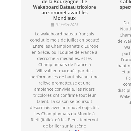
de la Bourgogne : Le
Câbl
Wakeboard Bateau tricolore
spec
au sommet avant les
Mondiaux
Du 1
31 juillet 2026
Nauti
Le wakeboard bateau français
Cham
conclut le mois de juillet en beauté
de Wak
! Entre les Championnats d'Europe
Wak
en Grèce, où l'Équipe de France a
part
décroché 5 médailles, et les
Fran
Championnats de France à
haut n
Villevallier, marqués par des
et u
performances de haut niveau, une
Pa
relève prometteuse et une
con
ambiance conviviale, les riders
discipl
tricolores ont confirmé tout leur
Wake 
talent. La saison se poursuit
d
désormais avec un nouvel objectif :
les Championnats du Monde à
Rieti (Italie), où les Bleus tenteront
de briller sur la scène