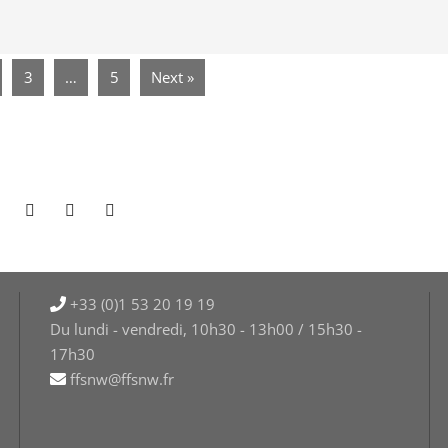
3
…
5
Next »
+33 (0)1 53 20 19 19
Du lundi - vendredi, 10h30 - 13h00 / 15h30 -
17h30
ffsnw@ffsnw.fr