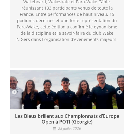
Wakeboard, Wakeskate et Para-Wake Câble,
réunissant 133 participants venus de toute la
France. Entre performances de haut niveau, 15
podiums décernés et une forte représentation du
Para-Wake, cette édition a confirmé le dynamisme
de la discipline et le savoir-faire du club Wake
N'Gers dans l'organisation d'événements majeurs.
Les Bleus brillent aux Championnats d’Europe
Open à POTI (Géorgie)
28 juillet 2026