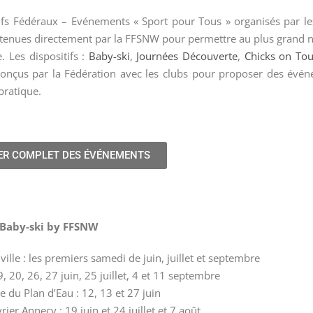
itifs Fédéraux – Evénements « Sport pour Tous » organisés par le
utenues directement par la FFSNW pour permettre au plus grand
. Les dispositifs :
Baby-ski
,
Journées Découverte
,
Chicks on Tou
onçus par la Fédération avec les clubs pour proposer des évé
 pratique.
ER COMPLET DES ÉVÉNEMENTS
Baby-ski by FFSNW
ille : les premiers samedi de juin, juillet et septembre
9, 20, 26, 27 juin, 25 juillet, 4 et 11 septembre
 du Plan d’Eau : 12, 13 et 27 juin
ier Annecy : 19 juin et 24 juillet et 7 août