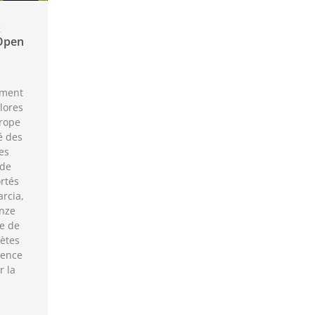
x
Open
mment
lores
rope
é des
es
 de
rtés
rcia,
onze
le de
lètes
lence
r la