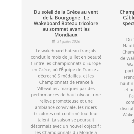
Du soleil de la Grèce au vent
Champ
de la Bourgogne : Le
Câbl
Wakeboard Bateau tricolore
spec
au sommet avant les
Mondiaux
Du 1
31 juillet 2026
Nauti
Le wakeboard bateau français
Cham
conclut le mois de juillet en beauté
de Wak
! Entre les Championnats d'Europe
Wak
en Grèce, où l'Équipe de France a
part
décroché 5 médailles, et les
Fran
Championnats de France à
haut n
Villevallier, marqués par des
et u
performances de haut niveau, une
Pa
relève prometteuse et une
con
ambiance conviviale, les riders
discipl
tricolores ont confirmé tout leur
Wake 
talent. La saison se poursuit
d
désormais avec un nouvel objectif :
les Championnats du Monde à