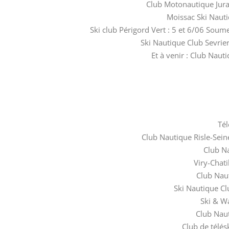
Club Motonautique Jurass
Moissac Ski Nautiq
Ski club Périgord Vert : 5 et 6/06 Soume
Ski Nautique Club Sevrier 
Et à venir : Club Naut
Tél
Club Nautique Risle-Seine 
Club Na
Viry-Chati
Club Naut
Ski Nautique Cl
Ski & Wa
Club Naut
Club de télésk