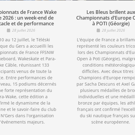
ionnats de France Wake
Les Bleus brillent au
e 2026 : un week-end de
Championnats d’Europe 
tacle et de performance
à POTI (Géorgie)
28 juillet 2026
28 juillet 2026
0 au 12 juillet, le Téléski
L'équipe de France a brilla
que du Gers a accueilli les
représenté les couleurs trico
pionnats de France FFSNW
lors des Championnats d'Eu
eboard, Wakeskate et Para-
Open à Poti (Géorgie), malgr
e Câble, réunissant 133
conditions météorologiqu
icipants venus de toute la
difficiles. Avec deux titres
ce. Entre performances de
Champions d'Europe rempo
iveau, 15 podiums décernés
par Sacha Descuns et Axel Ga
ne forte représentation du
plusieurs médailles de br
ra-Wake, cette édition a
individuelles et une médail
firmé le dynamisme de la
bronze par équipes, les ath
ine et le savoir-faire du club
français ont confirmé l'excel
N'Gers dans l'organisation
du ski nautique français su
'événements majeurs.
scène européenne.