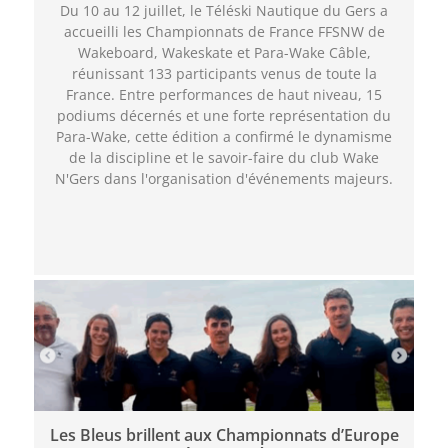
Du 10 au 12 juillet, le Téléski Nautique du Gers a
accueilli les Championnats de France FFSNW de
Wakeboard, Wakeskate et Para-Wake Câble,
réunissant 133 participants venus de toute la
France. Entre performances de haut niveau, 15
podiums décernés et une forte représentation du
Para-Wake, cette édition a confirmé le dynamisme
de la discipline et le savoir-faire du club Wake
N'Gers dans l'organisation d'événements majeurs.
Les Bleus brillent aux Championnats d’Europe