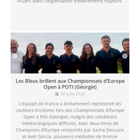
N'Gers dans l'organisation d'événements majeurs.
Les Bleus brillent aux Championnats d’Europe
Open à POTI (Géorgie)
28 juillet 2026
L'équipe de France a brillamment représenté les
couleurs tricolores lors des Championnats d'Europe
Open à Poti (Géorgie), malgré des conditions
météorologiques difficiles. Avec deux titres de
Champions d'Europe remportés par Sacha Descuns
et Axel Garcia, plusieurs médailles de bronze