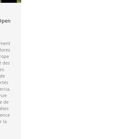
x
Open
mment
lores
rope
é des
es
 de
rtés
rcia,
onze
le de
lètes
lence
r la