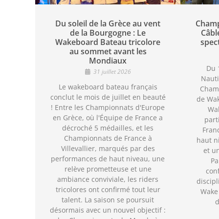
Du soleil de la Grèce au vent
Champ
de la Bourgogne : Le
Câbl
Wakeboard Bateau tricolore
spec
au sommet avant les
Mondiaux
Du 1
31 juillet 2026
Nauti
Le wakeboard bateau français
Cham
conclut le mois de juillet en beauté
de Wak
! Entre les Championnats d'Europe
Wak
en Grèce, où l'Équipe de France a
part
décroché 5 médailles, et les
Fran
Championnats de France à
haut n
Villevallier, marqués par des
et u
performances de haut niveau, une
Pa
relève prometteuse et une
con
ambiance conviviale, les riders
discipl
tricolores ont confirmé tout leur
Wake 
talent. La saison se poursuit
d
désormais avec un nouvel objectif :