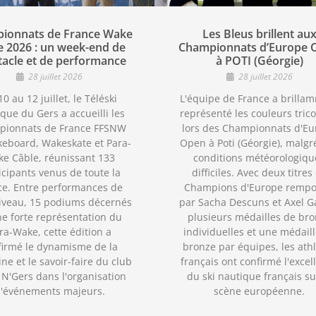
ionnats de France Wake
Les Bleus brillent au
e 2026 : un week-end de
Championnats d’Europe 
tacle et de performance
à POTI (Géorgie)
28 juillet 2026
28 juillet 2026
0 au 12 juillet, le Téléski
L'équipe de France a brilla
que du Gers a accueilli les
représenté les couleurs trico
pionnats de France FFSNW
lors des Championnats d'Eu
eboard, Wakeskate et Para-
Open à Poti (Géorgie), malgr
e Câble, réunissant 133
conditions météorologiqu
icipants venus de toute la
difficiles. Avec deux titres
ce. Entre performances de
Champions d'Europe rempo
iveau, 15 podiums décernés
par Sacha Descuns et Axel Ga
ne forte représentation du
plusieurs médailles de br
ra-Wake, cette édition a
individuelles et une médail
firmé le dynamisme de la
bronze par équipes, les ath
ine et le savoir-faire du club
français ont confirmé l'excel
N'Gers dans l'organisation
du ski nautique français su
'événements majeurs.
scène européenne.