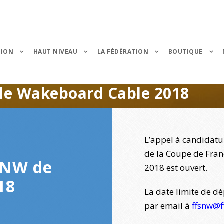
TION
HAUT NIVEAU
LA FÉDÉRATION
BOUTIQUE
de Wakeboard Cable 2018
L’appel à candidatur
de la Coupe de Fra
SNW de
2018 est ouvert.
18
La date limite de dé
par email à
ffsnw@f