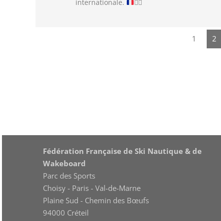
internationale.
🏄‍♂️
1
2
Fédération Française de Ski Nautique & de
Wakeboard
Parc des Sports
Choisy - Paris - Val-de-Marne
Plaine Sud - Chemin des Bœufs
94000 Créteil