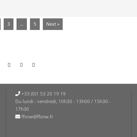
3
…
5
Next »
+33 (0)1 53 20 19 19
Du lundi - vendredi, 10h30 - 13h00 / 15h30 -
17h30
ffsnw@ffsnw.fr