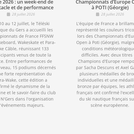
e 2026 : un week-end de
Championnats d’Europe 
tacle et de performance
à POTI (Géorgie)
28 juillet 2026
28 juillet 2026
0 au 12 juillet, le Téléski
L'équipe de France a brilla
que du Gers a accueilli les
représenté les couleurs trico
pionnats de France FFSNW
lors des Championnats d'Eu
eboard, Wakeskate et Para-
Open à Poti (Géorgie), malgr
e Câble, réunissant 133
conditions météorologiqu
icipants venus de toute la
difficiles. Avec deux titres
ce. Entre performances de
Champions d'Europe rempo
iveau, 15 podiums décernés
par Sacha Descuns et Axel Ga
ne forte représentation du
plusieurs médailles de br
ra-Wake, cette édition a
individuelles et une médail
firmé le dynamisme de la
bronze par équipes, les ath
ine et le savoir-faire du club
français ont confirmé l'excel
N'Gers dans l'organisation
du ski nautique français su
'événements majeurs.
scène européenne.