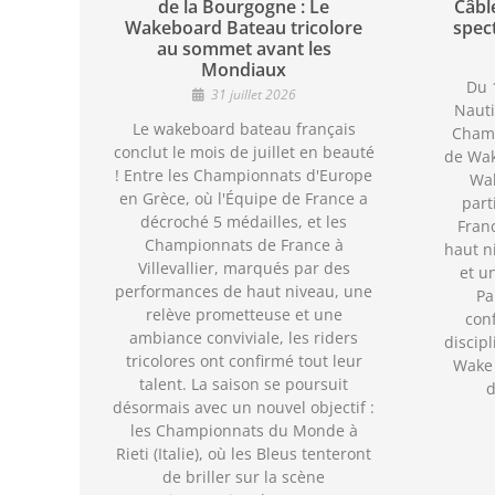
de la Bourgogne : Le
Câbl
Wakeboard Bateau tricolore
spec
au sommet avant les
Mondiaux
Du 1
31 juillet 2026
Nauti
Le wakeboard bateau français
Cham
conclut le mois de juillet en beauté
de Wak
! Entre les Championnats d'Europe
Wak
en Grèce, où l'Équipe de France a
part
décroché 5 médailles, et les
Fran
Championnats de France à
haut n
Villevallier, marqués par des
et u
performances de haut niveau, une
Pa
relève prometteuse et une
con
ambiance conviviale, les riders
discipl
tricolores ont confirmé tout leur
Wake 
talent. La saison se poursuit
d
désormais avec un nouvel objectif :
les Championnats du Monde à
Rieti (Italie), où les Bleus tenteront
de briller sur la scène