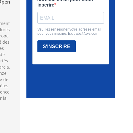
Open
mment
lores
rope
é des
es
 de
rtés
rcia,
onze
le de
lètes
lence
r la