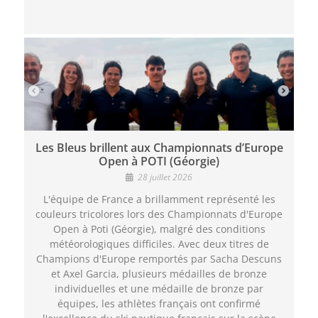
Les Bleus brillent aux Championnats d’Europe
Open à POTI (Géorgie)
28 juillet 2026
L'équipe de France a brillamment représenté les
couleurs tricolores lors des Championnats d'Europe
Open à Poti (Géorgie), malgré des conditions
météorologiques difficiles. Avec deux titres de
Champions d'Europe remportés par Sacha Descuns
et Axel Garcia, plusieurs médailles de bronze
individuelles et une médaille de bronze par
équipes, les athlètes français ont confirmé