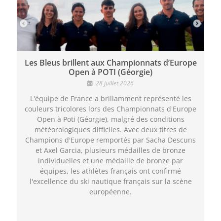
Les Bleus brillent aux Championnats d’Europe
Open à POTI (Géorgie)
28 juillet 2026
L'équipe de France a brillamment représenté les
couleurs tricolores lors des Championnats d'Europe
Open à Poti (Géorgie), malgré des conditions
météorologiques difficiles. Avec deux titres de
Champions d'Europe remportés par Sacha Descuns
et Axel Garcia, plusieurs médailles de bronze
individuelles et une médaille de bronze par
équipes, les athlètes français ont confirmé
l'excellence du ski nautique français sur la scène
européenne.