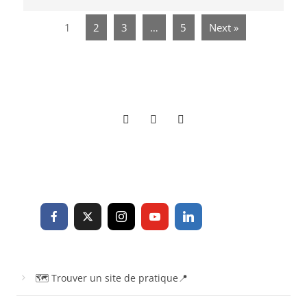
1
2
3
…
5
Next »
🗺 Trouver un site de pratique📍